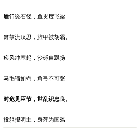
雁行缘石径，鱼贯度飞梁。
箫鼓流汉思，旌甲被胡霜。
疾风冲塞起，沙砾自飘扬。
马毛缩如蝟，角弓不可张。
时危见臣节，世乱识忠良
。
投躯报明主，身死为国殇。