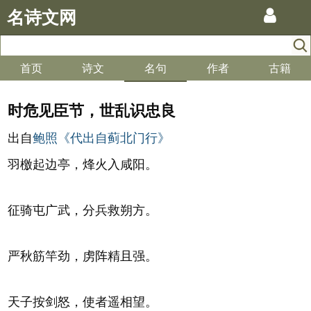
名诗文网
首页
诗文
名句
作者
古籍
时危见臣节，世乱识忠良
出自
鲍照《代出自蓟北门行》
羽檄起边亭，烽火入咸阳。
征骑屯广武，分兵救朔方。
严秋筋竿劲，虏阵精且强。
天子按剑怒，使者遥相望。