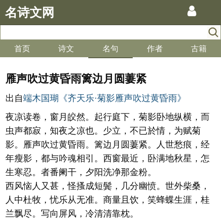
名诗文网
首页
诗文
名句
作者
古籍
雁声吹过黄昏雨篱边月圆萋紧
出自
端木国瑚《齐天乐·菊影雁声吹过黄昏雨》
夜凉读卷，窗月皎然。起行庭下，菊影卧地纵横，而
虫声都寂，知夜之凉也。少立，不已於情，为赋菊
影。雁声吹过黄昏雨。篱边月圆萋紧。人世愁痕，经
年瘦影，都与吟魂相引。西窗最近，卧满地秋星，怎
生寒忍。者番阑干，夕阳洗净那金粉。
西风恼人又甚，怪搔成短鬓，几分幽愤。世外柴桑，
人中杜牧，忧乐从无准。商量且饮，笑蜂蝶生涯，桂
兰飘尽。写向屏风，冷清清靠枕。