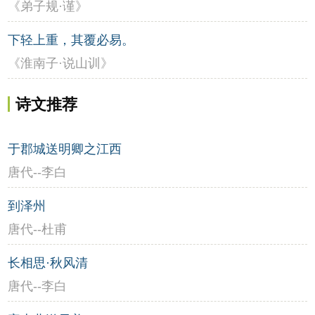
《弟子规·谨》
下轻上重，其覆必易。
《淮南子·说山训》
诗文推荐
于郡城送明卿之江西
唐代--李白
到泽州
唐代--杜甫
长相思·秋风清
唐代--李白