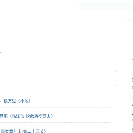
作者
古籍
》
。
—
杨万里《小池》
昌图《临江仙·饮散离亭西去》
·离娄章句上·第二十三节》