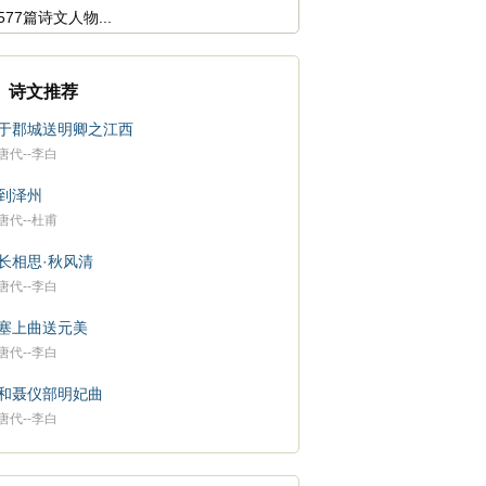
577篇诗文人物...
诗文推荐
于郡城送明卿之江西
唐代--李白
到泽州
唐代--杜甫
长相思·秋风清
唐代--李白
塞上曲送元美
唐代--李白
和聂仪部明妃曲
唐代--李白