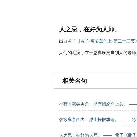
名诗文网
名句
首页
诗文
人之忌，在好为人师。
出自
孟子《孟子·离娄章句上·第二十三节
人们的毛病，在于总喜欢充当别人的老师
相关名句
小荷才露尖尖角，早有蜻蜓立上头。
—
饮散离亭西去，浮生长恨飘蓬。
——
徐
人之忌，在好为人师。
——
孟子《孟子