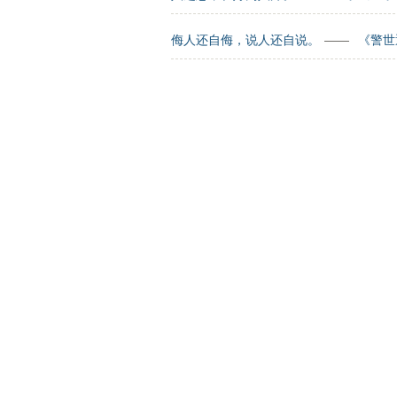
侮人还自侮，说人还自说。
——
《警世