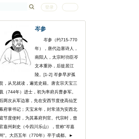
登录
注册
岑参
岑参（约715-770
年），唐代边塞诗人，
南阳人，太宗时功臣岑
文本重孙，后徙居江
陵。[1-2] 岑参早岁孤
贫，从兄就读，遍览史籍。唐玄宗天宝三
载（744年）进士，初为率府兵曹参军。
后两次从军边塞，先在安西节度使高仙芝
幕府掌书记；天宝末年，封常清为安西北
庭节度使时，为其幕府判官。代宗时，曾
官嘉州刺史（今四川乐山），世称"岑嘉
州"。大历五年（770年）卒于成都。►