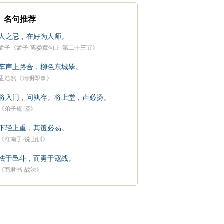
名句推荐
人之忌，在好为人师。
孟子《孟子·离娄章句上·第二十三节》
车声上路合，柳色东城翠。
孟浩然《清明即事》
将入门，问孰存。将上堂，声必扬。
《弟子规·谨》
下轻上重，其覆必易。
《淮南子·说山训》
怯于邑斗，而勇于寇战。
《商君书·战法》