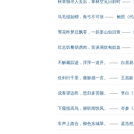
秋草独寻人去后，寒林空见日斜时
——
马毛缩如蝟，角弓不可张
——
鲍照《代
莺花昨梦总飘零，一笏姜山似旧青
——
壮志饥餐胡虏肉，笑谈渴饮匈奴血
——
不解藏踪迹，浮萍一道开。
——
白居易
仗剑行千里，微躯感一言。
——
王昌龄
戍客望边邑，思归多苦颜。
——
李白《
下窥指高鸟，俯听闻惊风。
——
岑参《
车声上路合，柳色东城翠。
——
孟浩然