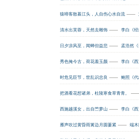
猿啼客散暮江头，人自伤心水自流
——
清水出芙蓉，天然去雕饰
——
李白《经
日夕凉风至，闻蝉但益悲
——
孟浩然《
秀色掩今古，荷花羞玉颜
——
李白《西
时危见臣节，世乱识忠良
——
鲍照《代
把酒看花想诸弟，杜陵寒食草青青。
—
西施越溪女，出自苎萝山
——
李白《西
雁声吹过黄昏雨篱边月圆萋紧
——
端木