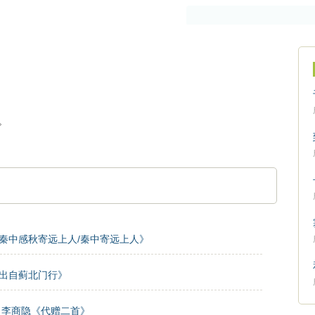
作者
古籍
。
秦中感秋寄远上人/秦中寄远上人》
出自蓟北门行》
李商隐《代赠二首》