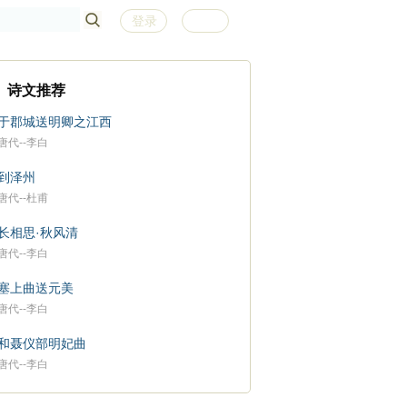
登录
注册
诗文推荐
于郡城送明卿之江西
唐代--李白
到泽州
唐代--杜甫
长相思·秋风清
唐代--李白
塞上曲送元美
唐代--李白
和聂仪部明妃曲
唐代--李白