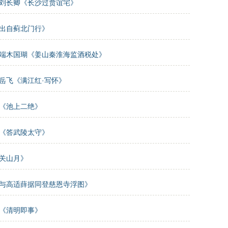
刘长卿《长沙过贾谊宅》
出自蓟北门行》
端木国瑚《姜山秦淮海监酒税处》
岳飞《满江红·写怀》
《池上二绝》
《答武陵太守》
关山月》
与高适薛据同登慈恩寺浮图》
《清明即事》