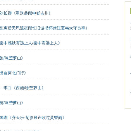
刘长卿《重送裴郎中贬吉州》
乱离后天恩流夜郎忆旧游书怀赠江夏韦太守良宰》
秦中感秋寄远上人/秦中寄远上人》
施/咏苎萝山》
出自蓟北门行》
—
李白《西施/咏苎萝山》
施/咏苎萝山》
国瑚《齐天乐·菊影雁声吹过黄昏雨》