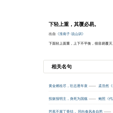
名诗文网
名句
首页
诗文
下轻上重，其覆必易。
出自
《淮南子·说山训》
下面轻上面重，上下不平衡，很容易覆灭
相关名句
黄金燃桂尽，壮志逐年衰
——
孟浩然《
投躯报明主，身死为国殇
——
鲍照《代
芭蕉不展丁香结， 同向春风各自愁
——